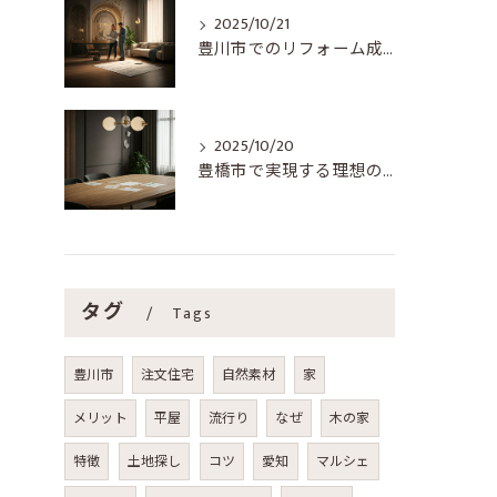
2025/10/21
豊川市でのリフォーム成功ガイド：住まいを新たにするためのステップ
2025/10/20
豊橋市で実現する理想のリフォーム：成功の秘訣
タグ
Tags
豊川市
注文住宅
自然素材
家
メリット
平屋
流行り
なぜ
木の家
特徴
土地探し
コツ
愛知
マルシェ