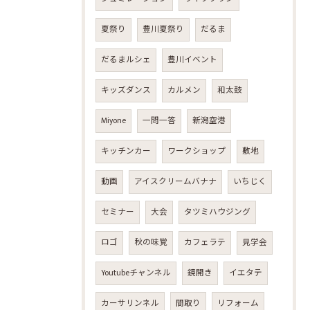
夏祭り
豊川夏祭り
だるま
だるまルシェ
豊川イベント
キッズダンス
カルメン
和太鼓
Miyone
一問一答
新潟空港
キッチンカー
ワークショップ
敷地
動画
アイスクリームバナナ
いちじく
セミナー
大会
タツミハウジング
ロゴ
秋の味覚
カフェラテ
見学会
Youtubeチャンネル
鏡開き
イエタテ
カーサリンネル
間取り
リフォーム