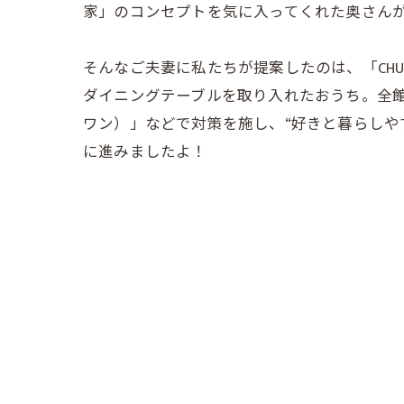
家」のコンセプトを気に入ってくれた奥さん
そんなご夫妻に私たちが提案したのは、「CH
ダイニングテーブルを取り入れたおうち。全館
ワン）」などで対策を施し、“好きと暮らしや
に進みましたよ！
Kさまのおうちづくりでタツミハウジングは
た…。最終的にはタツミハウジングが持って
以前とは見違えるほど立派な住宅街になりま
工務店の立場からおすすめポイントを挙げる
自然素材いっぱいの、心落ち着くLDK