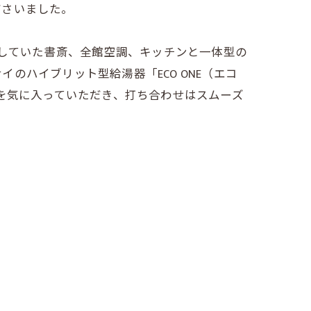
ださいました。
望していた書斎、全館空調、キッチンと一体型の
ハイブリット型給湯器「ECO ONE（エコ
を気に入っていただき、打ち合わせはスムーズ
満足いただける土地が見つかりませんでし
だきました！最近では、近隣の開発が進み、
ったことを今でも覚えています！