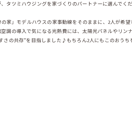
が、タツミハウジングを家づくりのパートナーに選んでく
U!の家」モデルハウスの家事動線をそのままに、2人が希
空調の導入で気になる光熱費には、太陽光パネルやリンナイの
すさの共存”を目指しました♪もちろん2人にもこのおうち
、土地探しから携わらせていただいたのですが、なかなかご
いた土地を分割してご提供し、夢のマイホームを建てていた
した！ご夫妻に満足いただけて、私たちもとてもうれしか
とすれば、